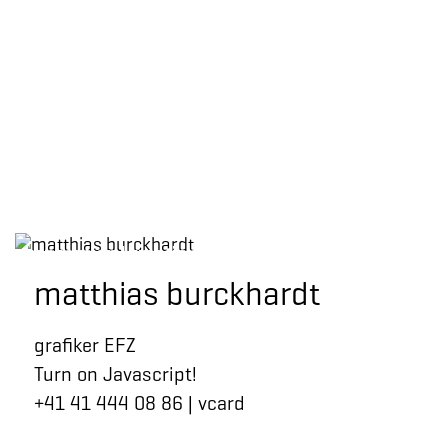
konzeption | kreation
matthias burckhardt
grafiker EFZ
Turn on Javascript!
+41 41 444 08 86
|
vcard