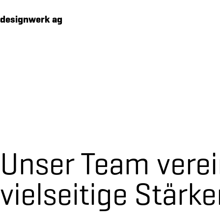
Cookies management panel
designwerk ag
werk
wie
wir
Unser Team verei
wo
vielseitige Stärke