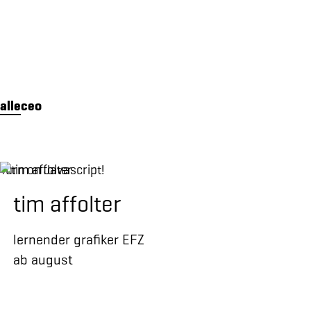
alle
ceo
Turn on Javascript!
tim affolter
lernender grafiker EFZ
ab august