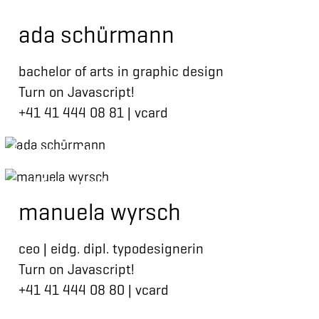
ada schürmann
bachelor of arts in graphic design
Turn on Javascript!
+41 41 444 08 81
|
vcard
konzeption | kreation | berufsbildung
ceo | beratung | konzeption | kreation
manuela wyrsch
ceo | eidg. dipl. typodesignerin
Turn on Javascript!
+41 41 444 08 80
|
vcard