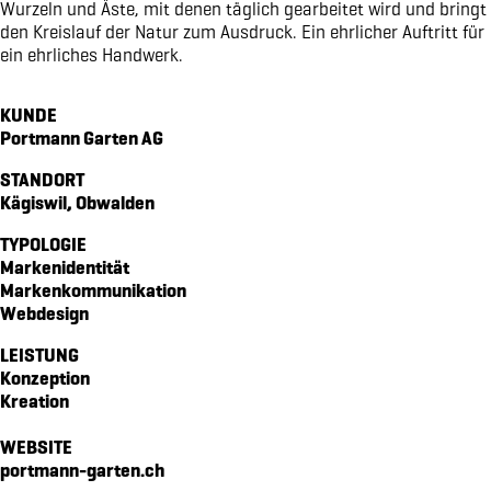
Wurzeln und Äste, mit denen täglich gearbeitet wird und bringt
magazin echo für die gemeinde emmetten
den Kreislauf der Natur zum Ausdruck. Ein ehrlicher Auftritt für
ein ehrliches Handwerk.
verpackungsdesign für von atzigen ag
markenidentität für den kanton obwalden
KUNDE
markenidenität für z'graggen distillerie
Portmann Garten AG
website für raiffeisen volleya obwalden
STANDORT
kampagne «richtige brille?» für amrhein optik
Kägiswil, Obwalden
workbook für lungenliga zentralschweiz
markenidenität für brunos salatsaucen
TYPOLOGIE
Markenidentität
markenidentität für idea verde
Markenkommunikation
piktogramme für sportmanagement
Webdesign
verpackungsdesign WILD GIN
LEISTUNG
website für oeko energie ag
Konzeption
pro senectute obwalden 100-jahr-puplikation
Kreation
signaletik für den elisabethenpark
WEBSITE
werbespot für brunos an der tour de suisse
portmann-garten.ch
vermarktungskommunikation für moosaic