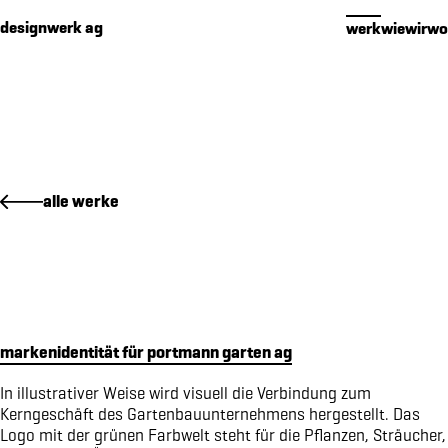
Cookies management panel
designwerk ag
werk
wie
wir
wo
werk
alle werke
premium packaging für 16 edelbrände
makenidentität für PIER SÜD
social media konzept für PIER SÜD
standkonzept iheimisch 2026 für elektro furrer ag
makenidentität für elektro furrer ag
markenidentität für portmann garten ag
markenidentität für growcare
bewegungs- und begegnungsführer für den kanton obwalden
In illustrativer Weise wird visuell die Verbindung zum
Kerngeschäft des Gartenbauunternehmens hergestellt. Das
kampagne «wimmelbilder» für amrhein optik
Logo mit der grünen Farbwelt steht für die Pflanzen, Sträucher,
markenidenitiät für akoya