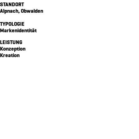
STANDORT
signaletik für QUBO
Alpnach, Obwalden
markenidenität für die gemeinde emmetten
TYPOLOGIE
frühlingskampagne für glattwerk ag
Markenidentität
markenidenität für den schweizerischer verband für kältetec
LEISTUNG
markenkommunikation für bewegt18
Konzeption
markenidentität für rütiberg hofmanufraktur
Kreation
kinospot für glattwerk ag
signaletik für das hotel kurhaus am sarnersee
markenidenität für frauengemeinschaft sarnen
freundschaftsbuch für die OKB
vermarktungskommunikation für hirsacher
signaletik für stans nord
markenidentität für mathis flachdach ag
jubiläumsbroschüre für brunos
signaletik für werkunion
verpackungsdesign brunos dipsaucen