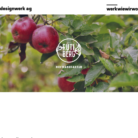
Cookies management panel
designwerk ag
werk
wie
wir
wo
werk
premium packaging für 16 edelbrände
makenidentität für PIER SÜD
social media konzept für PIER SÜD
standkonzept iheimisch 2026 für elektro furrer ag
makenidentität für elektro furrer ag
markenidentität für growcare
bewegungs- und begegnungsführer für den kanton obwalden
kampagne «wimmelbilder» für amrhein optik
markenidenitiät für akoya