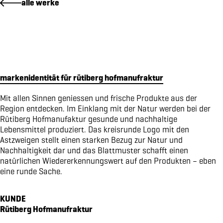
alle werke
magazin echo für die gemeinde emmetten
verpackungsdesign für von atzigen ag
markenidentität für den kanton obwalden
markenidenität für z'graggen distillerie
website für raiffeisen volleya obwalden
markenidentität für rütiberg hofmanufraktur
kampagne «richtige brille?» für amrhein optik
workbook für lungenliga zentralschweiz
Mit allen Sinnen geniessen und frische Produkte aus der
Region entdecken. Im Einklang mit der Natur werden bei der
markenidenität für brunos salatsaucen
Rütiberg Hofmanufaktur gesunde und nachhaltige
markenidentität für idea verde
Lebensmittel produziert. Das kreisrunde Logo mit den
piktogramme für sportmanagement
Astzweigen stellt einen starken Bezug zur Natur und
Nachhaltigkeit dar und das Blattmuster schafft einen
verpackungsdesign WILD GIN
natürlichen Wiedererkennungswert auf den Produkten – eben
website für oeko energie ag
eine runde Sache.
pro senectute obwalden 100-jahr-puplikation
signaletik für den elisabethenpark
KUNDE
werbespot für brunos an der tour de suisse
Rütiberg Hofmanufraktur
vermarktungskommunikation für moosaic