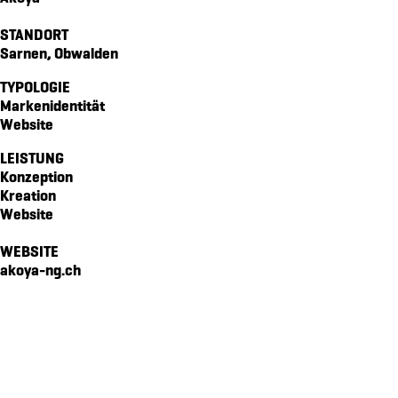
signaletik für QUBO
STANDORT
markenidenität für die gemeinde emmetten
Sarnen, Obwalden
frühlingskampagne für glattwerk ag
TYPOLOGIE
markenidenität für den schweizerischer verband für kältetec
Markenidentität
markenkommunikation für bewegt18
Website
markenidentität für rütiberg hofmanufraktur
LEISTUNG
kinospot für glattwerk ag
Konzeption
Kreation
signaletik für das hotel kurhaus am sarnersee
Website
markenidenität für frauengemeinschaft sarnen
freundschaftsbuch für die OKB
WEBSITE
akoya-ng.ch
vermarktungskommunikation für hirsacher
signaletik für stans nord
markenidentität für mathis flachdach ag
jubiläumsbroschüre für brunos
signaletik für werkunion
verpackungsdesign brunos dipsaucen