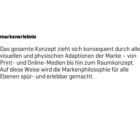
signaletik für buochmatt
hangtags für z'graggen distillerie
markenidentität für thomas schüle
kursmagazin für pro senectute obwalden
markenerlebnis
markenidenität für shake
Das gesamte Konzept zieht sich konsequent durch alle
vermarktungskommunikation für ALPINUS
visuellen und physischen Adaptionen der Marke – von
markenkommunikation für gourmero ag | say salad
Print- und Online-Medien bis hin zum Raumkonzept.
Auf diese Weise wird die Markenphilosophie für alle
weihnachtskampagne für glattwerk ag
Ebenen spür- und erlebbar gemacht.
website für moorlandschaft glaubenberg
verpackungsdesign für SAY SALAD
markenidentität für elisabethenpark
markenidentität für portmann garten ag
«klein aber wie gross» kampagne für glattwerk ag
verpackungsdesign für RUM limited edition
markenidentität für UCHRUUT
website holztour.ch