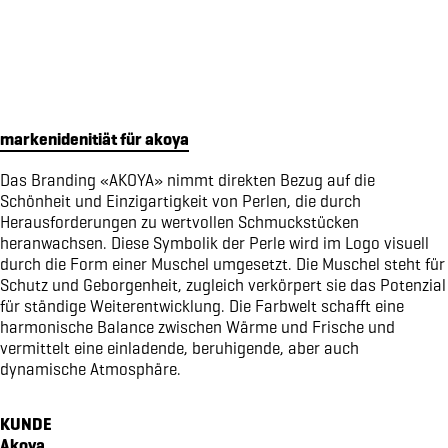
magazin echo für die gemeinde emmetten
verpackungsdesign für von atzigen ag
markenidentität für den kanton obwalden
markenidenität für z'graggen distillerie
website für raiffeisen volleya obwalden
markenidenitiät für akoya
kampagne «richtige brille?» für amrhein optik
Das Branding «AKOYA» nimmt direkten Bezug auf die
workbook für lungenliga zentralschweiz
Schönheit und Einzigartigkeit von Perlen, die durch
markenidenität für brunos salatsaucen
Herausforderungen zu wertvollen Schmuckstücken
heranwachsen. Diese Symbolik der Perle wird im Logo visuell
markenidentität für idea verde
durch die Form einer Muschel umgesetzt. Die Muschel steht für
piktogramme für sportmanagement
Schutz und Geborgenheit, zugleich verkörpert sie das Potenzial
verpackungsdesign WILD GIN
für ständige Weiterentwicklung. Die Farbwelt schafft eine
harmonische Balance zwischen Wärme und Frische und
website für oeko energie ag
vermittelt eine einladende, beruhigende, aber auch
pro senectute obwalden 100-jahr-puplikation
dynamische Atmosphäre.
signaletik für den elisabethenpark
werbespot für brunos an der tour de suisse
KUNDE
vermarktungskommunikation für moosaic
Akoya