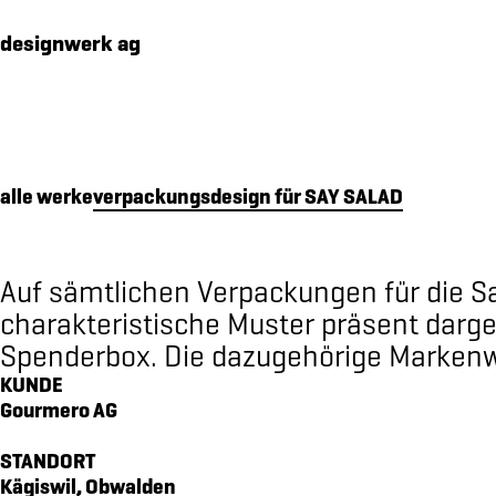
Cookies management panel
designwerk ag
alle werke
verpackungsdesign für SAY SALAD
werk
premium packaging für 16 edelbrände
makenidentität für PIER SÜD
Auf sämtlichen Verpackungen für die S
social media konzept für PIER SÜD
charakteristische Muster präsent darges
Spenderbox. Die dazugehörige Markenwe
standkonzept iheimisch 2026 für elektro furrer ag
KUNDE
makenidentität für elektro furrer ag
Gourmero AG
markenidentität für growcare
bewegungs- und begegnungsführer für den kanton ob
STANDORT
Kägiswil, Obwalden
kampagne «wimmelbilder» für amrhein optik