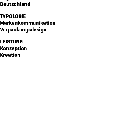
Deutschland
markenidenitiät für akoya
magazin echo für die gemeinde emmetten
TYPOLOGIE
Markenkommunikation
verpackungsdesign für von atzigen ag
Verpackungsdesign
markenidentität für den kanton obwalden
LEISTUNG
markenidenität für z'graggen distillerie
Konzeption
website für raiffeisen volleya obwalden
Kreation
kampagne «richtige brille?» für amrhein optik
workbook für lungenliga zentralschweiz
markenidenität für brunos salatsaucen
markenidentität für idea verde
piktogramme für sportmanagement
verpackungsdesign WILD GIN
website für oeko energie ag
pro senectute obwalden 100-jahr-puplikation