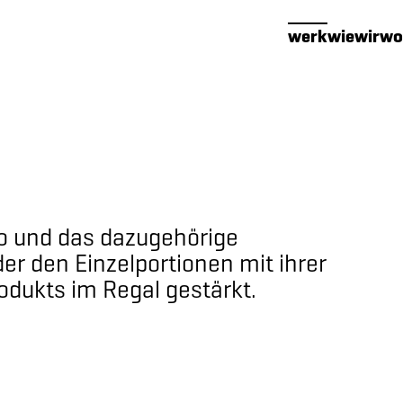
werk
wie
wir
wo
o und das dazugehörige
er den Einzelportionen mit ihrer
dukts im Regal gestärkt.