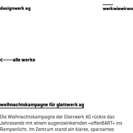
Cookies management panel
designwerk ag
werk
wie
wir
wo
werk
alle werke
premium packaging für 16 edelbrände
makenidentität für PIER SÜD
social media konzept für PIER SÜD
standkonzept iheimisch 2026 für elektro furrer ag
makenidentität für elektro furrer ag
weihnachtskampagne für glattwerk ag
markenidentität für growcare
bewegungs- und begegnungsführer für den kanton obwalden
Die Weihnachtskampagne der Glattwerk AG rückte das
Jahresende mit einem augenzwinkernden «offenBART» ins
kampagne «wimmelbilder» für amrhein optik
Rampenlicht. Im Zentrum stand ein klares, sparsames
markenidenitiät für akoya