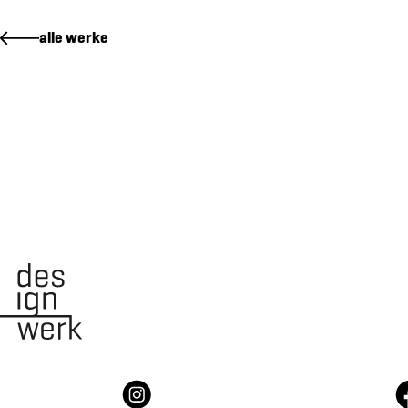
vermarktungskommunikation für lindeli 14
alle werke
markenidentität für fluenta
markenidentität für 100 jahre gasser felstechnik ag
vermarktungskommunikation für lindegg
verpackungsdesign für gartengut
markenidentität für schreinerhof gmbh
vermarktungskommunikation für leumatt
markenidentität für QUBO
markenidenität von atzigen holzenergie ag
wie
wir
wo