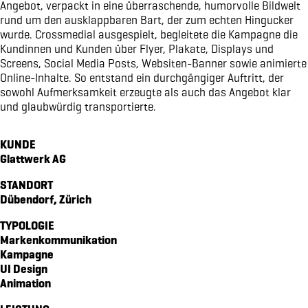
Angebot, verpackt in eine überraschende, humorvolle Bildwelt
magazin echo für die gemeinde emmetten
rund um den ausklappbaren Bart, der zum echten Hingucker
wurde. Crossmedial ausgespielt, begleitete die Kampagne die
verpackungsdesign für von atzigen ag
Kundinnen und Kunden über Flyer, Plakate, Displays und
markenidentität für den kanton obwalden
Screens, Social Media Posts, Websiten-Banner sowie animierte
markenidenität für z'graggen distillerie
Online-Inhalte. So entstand ein durchgängiger Auftritt, der
sowohl Aufmerksamkeit erzeugte als auch das Angebot klar
website für raiffeisen volleya obwalden
und glaubwürdig transportierte.
kampagne «richtige brille?» für amrhein optik
workbook für lungenliga zentralschweiz
KUNDE
markenidenität für brunos salatsaucen
Glattwerk AG
markenidentität für idea verde
STANDORT
piktogramme für sportmanagement
Dübendorf, Zürich
verpackungsdesign WILD GIN
TYPOLOGIE
website für oeko energie ag
Markenkommunikation
pro senectute obwalden 100-jahr-puplikation
Kampagne
signaletik für den elisabethenpark
UI Design
Animation
werbespot für brunos an der tour de suisse
vermarktungskommunikation für moosaic