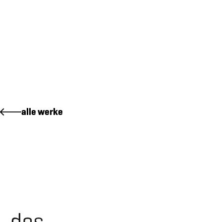
markenidentität für QUBO
markenidenität von atzigen holzenergie ag
wie
wir
wo
alle werke