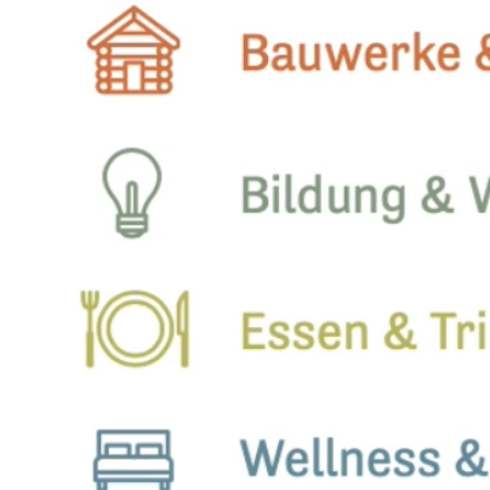
markenidentität für elisabethenpark
markenidentität für portmann garten ag
«klein aber wie gross» kampagne für glattwerk ag
verpackungsdesign für RUM limited edition
markenidentität für UCHRUUT
website holztour.ch
markenidentität für das hotel kurhaus am sarnersee
verpackungsdesign single malt WHISKY
markenidentität glattwerk ag
verpackungsdesign und Illustrationen für von atzigen 
signletik für frutt mountain resort
markenidentität für natürlich hund
vermarktungskommunikation für südbreite
markenidentität für gasser felstechnik ag
signaletik für hirsacher