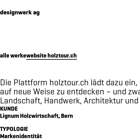
Cookies management panel
designwerk ag
alle werke
website holztour.ch
werk
premium packaging für 16 edelbrände
makenidentität für PIER SÜD
Die Plattform holztour.ch lädt dazu ei
social media konzept für PIER SÜD
auf neue Weise zu entdecken – und zwa
Landschaft, Handwerk, Architektur und A
standkonzept iheimisch 2026 für elektro furrer ag
KUNDE
makenidentität für elektro furrer ag
Lignum Holzwirtschaft, Bern
markenidentität für growcare
bewegungs- und begegnungsführer für den kanton ob
TYPOLOGIE
Markenidentität
kampagne «wimmelbilder» für amrhein optik