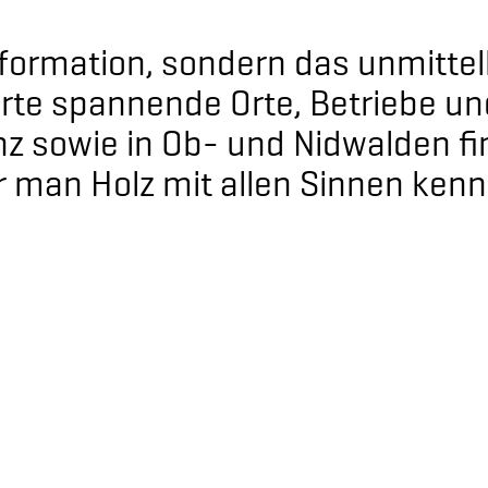
nformation, sondern das unmittel
Karte spannende Orte, Betriebe 
 sowie in Ob- und Nidwalden fin
r man Holz mit allen Sinnen ken
ltetechnik