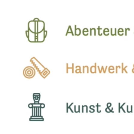
markenidentität für mathis flachdach ag
jubiläumsbroschüre für brunos
signaletik für werkunion
verpackungsdesign brunos dipsaucen
signaletik für buochmatt
hangtags für z'graggen distillerie
markenidentität für thomas schüle
kursmagazin für pro senectute obwalden
markenidenität für shake
vermarktungskommunikation für ALPINUS
markenkommunikation für gourmero ag | say salad
weihnachtskampagne für glattwerk ag
website für moorlandschaft glaubenberg
verpackungsdesign für SAY SALAD