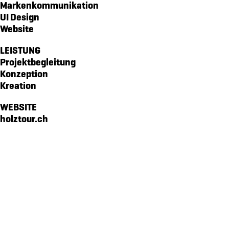
Markenkommunikation
markenidenitiät für akoya
UI Design
magazin echo für die gemeinde emmetten
Website
verpackungsdesign für von atzigen ag
LEISTUNG
markenidentität für den kanton obwalden
Projektbegleitung
Konzeption
markenidenität für z'graggen distillerie
Kreation
website für raiffeisen volleya obwalden
WEBSITE
kampagne «richtige brille?» für amrhein optik
holztour.ch
workbook für lungenliga zentralschweiz
markenidenität für brunos salatsaucen
markenidentität für idea verde
piktogramme für sportmanagement
verpackungsdesign WILD GIN
website für oeko energie ag
pro senectute obwalden 100-jahr-puplikation