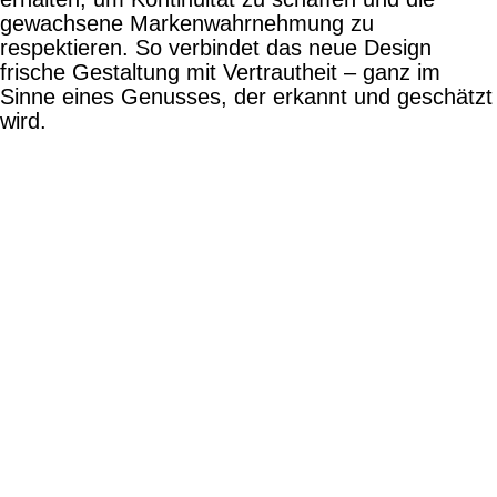
gewachsene Markenwahrnehmung zu
vermarktungskommunikation für lindeli 14
respektieren. So verbindet das neue Design
markenidentität für fluenta
frische Gestaltung mit Vertrautheit – ganz im
markenidentität für 100 jahre gasser felstechnik ag
Sinne eines Genusses, der erkannt und geschätzt
wird.
vermarktungskommunikation für lindegg
verpackungsdesign für gartengut
markenidentität für schreinerhof gmbh
vermarktungskommunikation für leumatt
markenidentität für QUBO
markenidenität von atzigen holzenergie ag
wie
wir
wo