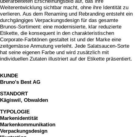
überarbeiteten Erscheinungsbild auf, das ihre
Weiterentwicklung sichtbar macht, ohne ihre Identität zu
magazin echo für die gemeinde emmetten
verlieren. Aus dem Renaming und Rebranding entsteht ein
verpackungsdesign für von atzigen ag
durchgängiges Verpackungsdesign für das gesamte
markenidentität für den kanton obwalden
Brunos-Sortiment: eine modernisierte, klar reduzierte
Etikette, die konsequent in den charakteristischen
markenidenität für z'graggen distillerie
Corporate-Farbtönen gestaltet ist und der Marke eine
website für raiffeisen volleya obwalden
zeitgemässe Anmutung verleiht. Jede Salatsaucen-Sorte
kampagne «richtige brille?» für amrhein optik
hat seine eigenen Farbe und wird zusätzlich mit
individuellen Zutaten illustriert auf der Etikette präsentiert.
workbook für lungenliga zentralschweiz
markenidenität für brunos salatsaucen
KUNDE
markenidentität für idea verde
Bruno's Best AG
piktogramme für sportmanagement
verpackungsdesign WILD GIN
STANDORT
Kägiswil, Obwalden
website für oeko energie ag
pro senectute obwalden 100-jahr-puplikation
TYPOLOGIE
Markenidentität
signaletik für den elisabethenpark
Markenkommunikation
werbespot für brunos an der tour de suisse
Verpackungsdesign
vermarktungskommunikation für moosaic