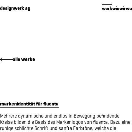
Cookies management panel
designwerk ag
werk
wie
wir
wo
werk
alle werke
premium packaging für 16 edelbrände
makenidentität für PIER SÜD
social media konzept für PIER SÜD
standkonzept iheimisch 2026 für elektro furrer ag
makenidentität für elektro furrer ag
markenidentität für fluenta
markenidentität für growcare
bewegungs- und begegnungsführer für den kanton obwalden
Mehrere dynamische und endlos in Bewegung befindende
Kreise bilden die Basis des Markenlogos von fluenta. Dazu eine
kampagne «wimmelbilder» für amrhein optik
ruhige schlichte Schrift und sanfte Farbtöne, welche die
markenidenitiät für akoya