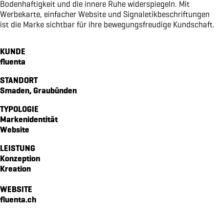
Bodenhaftigkeit und die innere Ruhe widerspiegeln. Mit
magazin echo für die gemeinde emmetten
Werbekarte, einfacher Website und Signaletikbeschriftungen
ist die Marke sichtbar für ihre bewegungsfreudige Kundschaft.
verpackungsdesign für von atzigen ag
markenidentität für den kanton obwalden
KUNDE
markenidenität für z'graggen distillerie
fluenta
website für raiffeisen volleya obwalden
STANDORT
kampagne «richtige brille?» für amrhein optik
Smaden, Graubünden
workbook für lungenliga zentralschweiz
markenidenität für brunos salatsaucen
TYPOLOGIE
Markenidentität
markenidentität für idea verde
Website
piktogramme für sportmanagement
LEISTUNG
verpackungsdesign WILD GIN
Konzeption
website für oeko energie ag
Kreation
pro senectute obwalden 100-jahr-puplikation
WEBSITE
signaletik für den elisabethenpark
fluenta.ch
werbespot für brunos an der tour de suisse
vermarktungskommunikation für moosaic