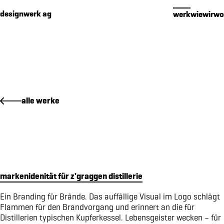
Cookies management panel
designwerk ag
werk
wie
wir
wo
werk
alle werke
premium packaging für 16 edelbrände
makenidentität für PIER SÜD
social media konzept für PIER SÜD
standkonzept iheimisch 2026 für elektro furrer ag
makenidentität für elektro furrer ag
markenidenität für z'graggen distillerie
markenidentität für growcare
bewegungs- und begegnungsführer für den kanton obwalden
Ein Branding für Brände. Das auffällige Visual im Logo schlägt
Flammen für den Brandvorgang und erinnert an die für
kampagne «wimmelbilder» für amrhein optik
Distillerien typischen Kupferkessel. Lebensgeister wecken – für
markenidenitiät für akoya