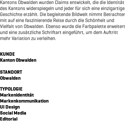
Kantons Obwalden wurden Claims entwickelt, die die Identität
magazin echo für die gemeinde emmetten
des Kantons widerspiegeln und jeder für sich eine einzigartige
Geschichte erzählt. Die begleitende Bildwelt nimmt Betrachter
verpackungsdesign für von atzigen ag
mit auf eine faszinierende Reise durch die Schönheit und
markenidentität für den kanton obwalden
Vielfalt von Obwalden. Ebenso wurde die Farbpalette erweitert
markenidenität für z'graggen distillerie
und eine zusätzliche Schriftart eingeführt, um dem Auftritt
mehr Variation zu verleihen.
website für raiffeisen volleya obwalden
kampagne «richtige brille?» für amrhein optik
KUNDE
workbook für lungenliga zentralschweiz
Kanton Obwalden
markenidenität für brunos salatsaucen
markenidentität für idea verde
STANDORT
Obwalden
piktogramme für sportmanagement
verpackungsdesign WILD GIN
TYPOLOGIE
Markenidentität
website für oeko energie ag
Markenkommunikation
pro senectute obwalden 100-jahr-puplikation
UI Design
signaletik für den elisabethenpark
Social Media
Editorial
werbespot für brunos an der tour de suisse
vermarktungskommunikation für moosaic