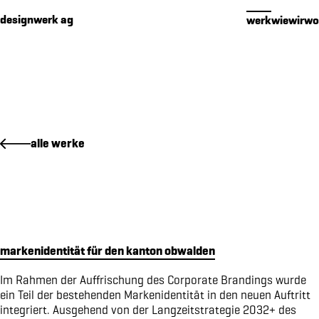
Cookies management panel
designwerk ag
werk
wie
wir
wo
werk
alle werke
premium packaging für 16 edelbrände
makenidentität für PIER SÜD
social media konzept für PIER SÜD
standkonzept iheimisch 2026 für elektro furrer ag
makenidentität für elektro furrer ag
markenidentität für den kanton obwalden
markenidentität für growcare
bewegungs- und begegnungsführer für den kanton obwalden
Im Rahmen der Auffrischung des Corporate Brandings wurde
ein Teil der bestehenden Markenidentität in den neuen Auftritt
kampagne «wimmelbilder» für amrhein optik
integriert. Ausgehend von der Langzeitstrategie 2032+ des
markenidenitiät für akoya