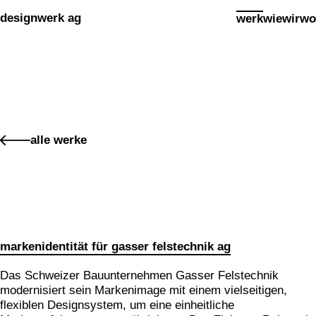
Cookies management panel
designwerk ag
werk
wie
wir
wo
werk
alle werke
premium packaging für 16 edelbrände
makenidentität für PIER SÜD
social media konzept für PIER SÜD
standkonzept iheimisch 2026 für elektro furrer ag
makenidentität für elektro furrer ag
markenidentität für gasser felstechnik ag
markenidentität für growcare
bewegungs- und begegnungsführer für den kanton obwal
Das Schweizer Bauunternehmen Gasser Felstechnik
modernisiert sein Markenimage mit einem vielseitigen,
kampagne «wimmelbilder» für amrhein optik
flexiblen Designsystem, um eine einheitliche
markenidenitiät für akoya