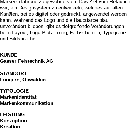
Markenerfahrung zu gewährleisten. Das Ziel vom Relaunch
magazin echo für die gemeinde emmetten
war, ein Designsystem zu entwickeln, welches auf allen
Kanälen, sei es digital oder gedruckt, angewendet werden
verpackungsdesign für von atzigen ag
kann. Während das Logo und die Hauptfarbe blau
markenidentität für den kanton obwalden
unverändert blieben, gibt es tiefgreifende Veränderungen
markenidenität für z'graggen distillerie
beim Layout, Logo-Platzierung, Farbschemen, Typografie
und Bildsprache.
website für raiffeisen volleya obwalden
kampagne «richtige brille?» für amrhein optik
KUNDE
workbook für lungenliga zentralschweiz
Gasser Felstechnik AG
markenidenität für brunos salatsaucen
markenidentität für idea verde
STANDORT
Lungern, Obwalden
piktogramme für sportmanagement
verpackungsdesign WILD GIN
TYPOLOGIE
Markenidentität
website für oeko energie ag
Markenkommunikation
pro senectute obwalden 100-jahr-puplikation
LEISTUNG
signaletik für den elisabethenpark
Konzeption
werbespot für brunos an der tour de suisse
Kreation
vermarktungskommunikation für moosaic