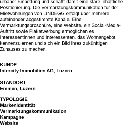
urbaner Einbettung und schafft damit eine klare inhaltliche
magazin echo für die gemeinde emmetten
Positionierung. Die Vermarktungskommunikation für der
Mietwohnungen von LINDEGG erfolgt über mehrere
verpackungsdesign für von atzigen ag
aufeinander abgestimmte Kanäle. Eine
markenidentität für den kanton obwalden
Vermarktungsbroschüre, eine Website, ein Social-Media-
markenidenität für z'graggen distillerie
Auftritt sowie Plakatwerbung ermöglichen es
Interessentinnen und Interessenten, das Wohnangebot
website für raiffeisen volleya obwalden
kennenzulernen und sich ein Bild ihres zukünftigen
kampagne «richtige brille?» für amrhein optik
Zuhauses zu machen.
workbook für lungenliga zentralschweiz
markenidenität für brunos salatsaucen
KUNDE
markenidentität für idea verde
Intercity Immobilien AG, Luzern
piktogramme für sportmanagement
STANDORT
verpackungsdesign WILD GIN
Emmen, Luzern
website für oeko energie ag
TYPOLOGIE
pro senectute obwalden 100-jahr-puplikation
Markenidentität
signaletik für den elisabethenpark
Vermarktungskommunikation
Kampagne
werbespot für brunos an der tour de suisse
Website
vermarktungskommunikation für moosaic