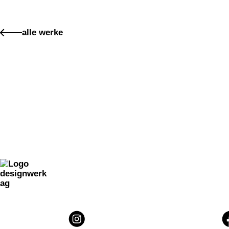
signaletik für buochmatt
hangtags für z'graggen distillerie
alle werke
markenidentität für thomas schüle
kursmagazin für pro senectute obwalden
markenidenität für shake
vermarktungskommunikation für ALPINUS
markenkommunikation für gourmero ag | say salad
weihnachtskampagne für glattwerk ag
website für moorlandschaft glaubenberg
verpackungsdesign für SAY SALAD
markenidentität für elisabethenpark
markenidentität für portmann garten ag
«klein aber wie gross» kampagne für glattwerk ag
verpackungsdesign für RUM limited edition
markenidentität für UCHRUUT
website holztour.ch