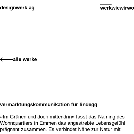
Cookies management panel
designwerk ag
werk
wie
wir
wo
werk
alle werke
premium packaging für 16 edelbrände
makenidentität für PIER SÜD
social media konzept für PIER SÜD
standkonzept iheimisch 2026 für elektro furrer ag
makenidentität für elektro furrer ag
vermarktungskommunikation für lindegg
markenidentität für growcare
bewegungs- und begegnungsführer für den kanton obwal
«Im Grünen und doch mittendrin» fasst das Naming des
Wohnquartiers in Emmen das angestrebte Lebensgefühl
kampagne «wimmelbilder» für amrhein optik
prägnant zusammen. Es verbindet Nähe zur Natur mit
markenidenitiät für akoya