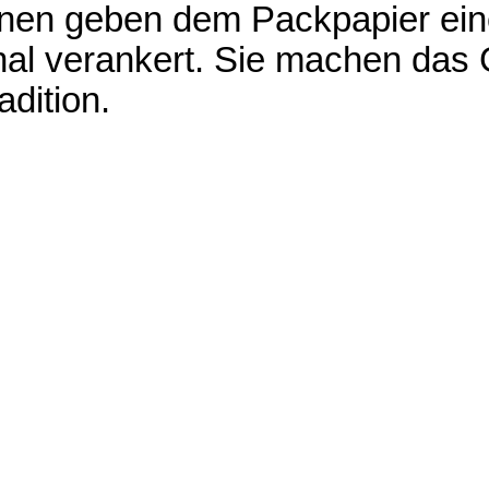
ionen geben dem Packpapier ein
ional verankert. Sie machen da
dition.
 kältetechnik