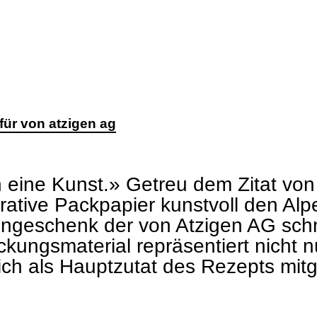
für von atzigen ag
n eine Kunst.» Getreu dem Zitat von
rative Packpapier kunstvoll den Alp
geschenk der von Atzigen AG schm
ckungsmaterial repräsentiert nicht
ich als Hauptzutat des Rezepts mitge
 obwalden