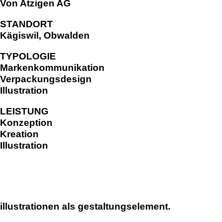
Von Atzigen AG
markenidenitiät für akoya
STANDORT
magazin echo für die gemeinde emmetten
Kägiswil, Obwalden
verpackungsdesign für von atzigen ag
TYPOLOGIE
markenidentität für den kanton obwalden
Markenkommunikation
markenidenität für z'graggen distillerie
Verpackungsdesign
website für raiffeisen volleya obwalden
Illustration
kampagne «richtige brille?» für amrhein optik
LEISTUNG
workbook für lungenliga zentralschweiz
Konzeption
Kreation
markenidenität für brunos salatsaucen
Illustration
markenidentität für idea verde
piktogramme für sportmanagement
verpackungsdesign WILD GIN
website für oeko energie ag
illustrationen als gestaltungselement.
pro senectute obwalden 100-jahr-puplikation