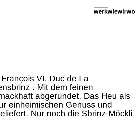
werk
wie
wir
wo
 François VI. Duc de La
ensbrinz . Mit dem feinen
ackhaft abgerundet. Das Heu als
 nur einheimischen Genuss und
liefert. Nur noch die Sbrinz-Möckli