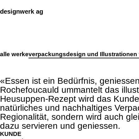
Cookies management panel
designwerk ag
alle werke
verpackungsdesign und Illustrationen 
werk
premium packaging für 16 edelbrände
makenidentität für PIER SÜD
«Essen ist ein Bedürfnis, geniesse
Rochefoucauld ummantelt das illust
social media konzept für PIER SÜD
Heusuppen-Rezept wird das Kunden
standkonzept iheimisch 2026 für elektro furrer ag
natürliches und nachhaltiges Verpa
makenidentität für elektro furrer ag
Regionalität, sondern wird auch gle
markenidentität für growcare
dazu servieren und geniessen.
bewegungs- und begegnungsführer für den kanton
KUNDE
kampagne «wimmelbilder» für amrhein optik