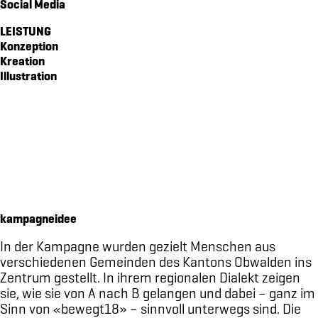
Social Media
signaletik für QUBO
LEISTUNG
markenidenität für die gemeinde emmetten
Konzeption
frühlingskampagne für glattwerk ag
Kreation
Illustration
markenidenität für den schweizerischer verband für kältetec
markenkommunikation für bewegt18
markenidentität für rütiberg hofmanufraktur
kinospot für glattwerk ag
signaletik für das hotel kurhaus am sarnersee
markenidenität für frauengemeinschaft sarnen
freundschaftsbuch für die OKB
vermarktungskommunikation für hirsacher
kampagneidee
signaletik für stans nord
In der Kampagne wurden gezielt Menschen aus
markenidentität für mathis flachdach ag
verschiedenen Gemeinden des Kantons Obwalden ins
Zentrum gestellt. In ihrem regionalen Dialekt zeigen
jubiläumsbroschüre für brunos
sie, wie sie von A nach B gelangen und dabei – ganz im
signaletik für werkunion
Sinn von «bewegt18» – sinnvoll unterwegs sind. Die
verpackungsdesign brunos dipsaucen