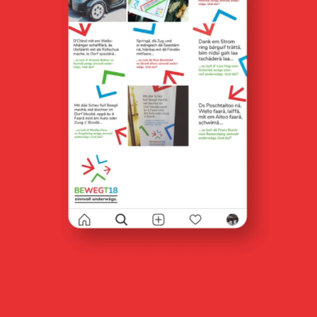
vermarktungskommunikation für lindeli 14
markenidentität für fluenta
markenidentität für 100 jahre gasser felstechnik ag
vermarktungskommunikation für lindegg
verpackungsdesign für gartengut
markenidentität für schreinerhof gmbh
vermarktungskommunikation für leumatt
markenidentität für QUBO
markenidenität von atzigen holzenergie ag
wie
wir
wo