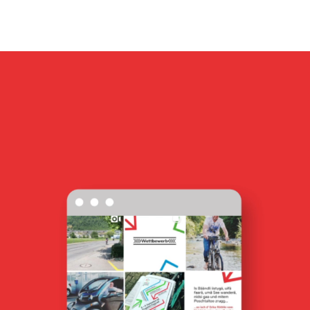
markenidentität für das hotel kurhaus am sarnersee
verpackungsdesign single malt WHISKY
markenidentität glattwerk ag
verpackungsdesign und Illustrationen für von atzigen ag
signletik für frutt mountain resort
markenidentität für natürlich hund
vermarktungskommunikation für südbreite
markenidentität für gasser felstechnik ag
signaletik für hirsacher
markenidenität für amstutz dekoration AG
markenerlebnis BOGS TRAIL
vermarktungskommunikation für ypsilon
markenidentität für rob’s hood
website für das hotel kurhaus am sarnersee
markenidentität für die residenz am schärme
markenidenität für pureform