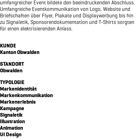
umfangreicher Event bildete den beeindruckenden Abschluss.
magazin echo für die gemeinde emmetten
Umfangreiche Eventkommunikation von Logo, Website und
Briefschaften über Flyer, Plakate und Displaywerbung bis hin
verpackungsdesign für von atzigen ag
zu Signaletik, Sponsorendokumentation und T-Shirts sorgten
markenidentität für den kanton obwalden
für einen elektrisierenden Anlass.
markenidenität für z'graggen distillerie
website für raiffeisen volleya obwalden
KUNDE
kampagne «richtige brille?» für amrhein optik
Kanton Obwalden
workbook für lungenliga zentralschweiz
STANDORT
markenidenität für brunos salatsaucen
Obwalden
markenidentität für idea verde
TYPOLOGIE
piktogramme für sportmanagement
Markenidentität
verpackungsdesign WILD GIN
Markenkommunikation
Markenerlebnis
website für oeko energie ag
Kampagne
pro senectute obwalden 100-jahr-puplikation
Signaletik
signaletik für den elisabethenpark
Illustration
Animation
werbespot für brunos an der tour de suisse
UI Design
vermarktungskommunikation für moosaic