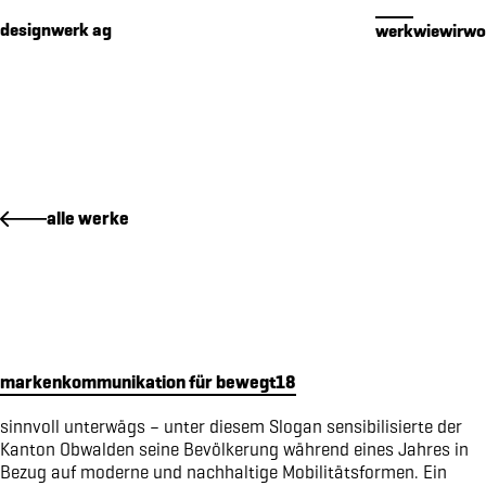
Cookies management panel
designwerk ag
werk
wie
wir
wo
werk
alle werke
premium packaging für 16 edelbrände
makenidentität für PIER SÜD
social media konzept für PIER SÜD
standkonzept iheimisch 2026 für elektro furrer ag
makenidentität für elektro furrer ag
markenkommunikation für bewegt18
markenidentität für growcare
bewegungs- und begegnungsführer für den kanton obwalden
sinnvoll unterwägs – unter diesem Slogan sensibilisierte der
Kanton Obwalden seine Bevölkerung während eines Jahres in
kampagne «wimmelbilder» für amrhein optik
Bezug auf moderne und nachhaltige Mobilitätsformen. Ein
markenidenitiät für akoya