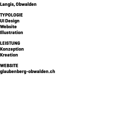
Langis, Obwalden
markenidenitiät für akoya
magazin echo für die gemeinde emmetten
TYPOLOGIE
UI Design
verpackungsdesign für von atzigen ag
Website
markenidentität für den kanton obwalden
Illustration
markenidenität für z'graggen distillerie
LEISTUNG
website für raiffeisen volleya obwalden
Konzeption
kampagne «richtige brille?» für amrhein optik
Kreation
workbook für lungenliga zentralschweiz
WEBSITE
markenidenität für brunos salatsaucen
glaubenberg-obwalden.ch
markenidentität für idea verde
piktogramme für sportmanagement
verpackungsdesign WILD GIN
website für oeko energie ag
pro senectute obwalden 100-jahr-puplikation