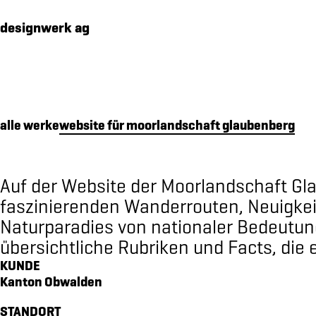
Cookies management panel
designwerk ag
alle werke
website für moorlandschaft glaubenberg
werk
premium packaging für 16 edelbrände
makenidentität für PIER SÜD
Auf der Website der Moorlandschaft Gl
social media konzept für PIER SÜD
faszinierenden Wanderrouten, Neuigkei
Naturparadies von nationaler Bedeutun
standkonzept iheimisch 2026 für elektro furrer ag
übersichtliche Rubriken und Facts, die 
makenidentität für elektro furrer ag
KUNDE
markenidentität für growcare
Kanton Obwalden
bewegungs- und begegnungsführer für den kanton ob
kampagne «wimmelbilder» für amrhein optik
STANDORT